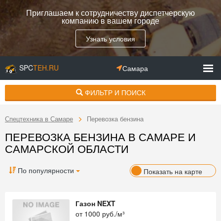
Приглашаем к сотрудничеству диспетчерскую
компанию в вашем городе
Узнать условия
SPC
TEH.RU
Самара
ФИЛЬТР И ПОИСК
Спецтехника в Самаре
Перевозка бензина
ПЕРЕВОЗКА БЕНЗИНА В САМАРЕ И
САМАРСКОЙ ОБЛАСТИ
По популярности
Показать на карте
Газон NEXT
от
1000
руб./м³