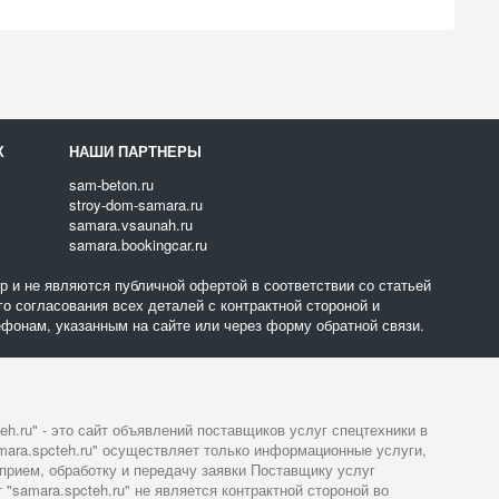
Х
НАШИ ПАРТНЕРЫ
sam-beton.ru
stroy-dom-samara.ru
samara.vsaunah.ru
samara.bookingcar.ru
 и не являются публичной офертой в соответствии со статьей
о согласования всех деталей с контрактной стороной и
фонам, указанным на сайте или через форму обратной связи.
eh.ru" - это сайт объявлений поставщиков услуг спецтехники в
mara.spcteh.ru" осуществляет только информационные услуги,
прием, обработку и передачу заявки Поставщику услуг
 "samara.spcteh.ru" не является контрактной стороной во