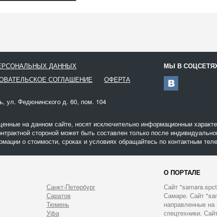
ПЕРСОНАЛЬНЫХ ДАННЫХ
МЫ В СОЦСЕТЯ
ОВАТЕЛЬСКОЕ СОГЛАШЕНИЕ
ОФЕРТА
ь, ул. Федюнинского д. 60, пом. 104
щенные на данном сайте, носят исключительно информационныи характер
онтрактной стороной может быть составлен только после индивидуальног
мации о стоимости, сроках и условиях обращайтесь по контактным теле
О ПОРТАЛЕ
Санкт-Петербург
Сайт "samara.spct
Саратов
Самаре. Сайт "sa
Тюмень
направленные на 
Уфа
спецтехники. Сайт