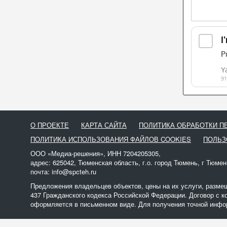
О ПРОЕКТЕ
КАРТА САЙТА
ПОЛИТИКА ОБРАБОТКИ 
ПОЛИТИКА ИСПОЛЬЗОВАНИЯ ФАЙЛОВ COOKIES
ПОЛЬЗ
ООО «Медиа-решения», ИНН 7204205305,
адрес: 625042, Тюменская область, г.о. город Тюмень, г Тюмен
почта: info@spcteh.ru
Предложения владельцев объектов, цены на их услуги, разме
437 Гражданского кодекса Российской Федерации. Договор с к
оформляется в письменном виде. Для получения точной инфор